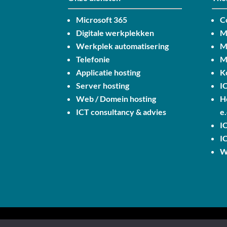
Microsoft 365
C
Digitale werkplekken
M
Werkplek automatisering
M
Telefonie
M
Applicatie hosting
K
Server hosting
I
Web / Domein hosting
H
ICT consultancy & advies
e.
I
I
W
Copyright © 2026 CoDesk – Alle rechten v