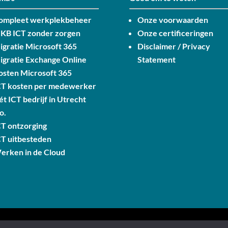
ompleet werkplekbeheer
Onze voorwaarden
KB ICT zonder zorgen
Onze certificeringen
igratie Microsoft 365
Disclaimer / Privacy
igratie Exchange Online
Statement
osten Microsoft 365
CT kosten per medewerker
ét ICT bedrijf in Utrecht
o.
CT ontzorging
CT uitbesteden
erken in de Cloud
oorbehouden