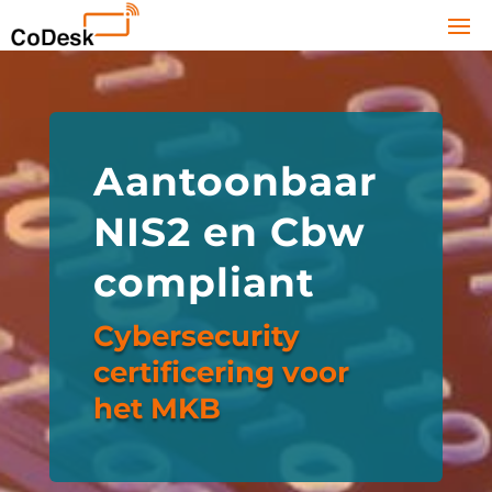
Aantoonbaar
NIS2 en Cbw
compliant
Cybersecurity
certificering voor
het MKB