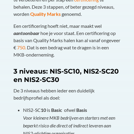
behalen. Deze 3 stappen, of beter gezegd niveaus,
worden
Quality Marks
genoemd.
Een certificering hoeft niet, maar maakt wel
aantoonbaar
hoe je voor staat. Een certificering op
basis van Quality Marks halen kan al vanaf ongeveer
€
750.
Dat is een bedrag wat te dragen is in een
MKB-onderneming.
3 niveaus: NIS-SC10,
NIS2-SC2
0
en
NIS2-SC3
0
De 3 niveaus hebben ieder een duidelijk
bedrijfsprofiel als doel:
NIS2-SC
10
is
Basic
ofwel
Basis
Voor kleinere MKB bedrijven en starters met een
beperkt risico die direct of indirect leveren aan
NIS2-plichtige organisaties