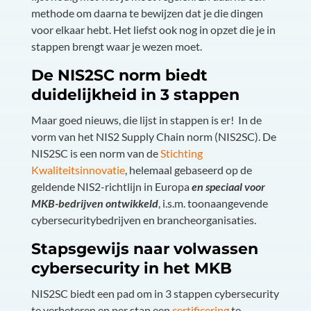
methode om daarna te bewijzen dat je die dingen
voor elkaar hebt. Het liefst ook nog in opzet die je in
stappen brengt waar je wezen moet.
De NIS2SC norm biedt
duidelijkheid in 3 stappen
Maar goed nieuws, die lijst in stappen is er! In de
vorm van het
NIS2 Supply Chain norm (NIS2SC)
. De
NIS2SC is een norm van de
Stichting
Kwaliteitsinnovatie
, helemaal gebaseerd op de
geldende NIS2-richtlijn in Europa
en speciaal voor
MKB-bedrijven ontwikkeld
, i.s.m. toonaangevende
cybersecuritybedrijven en brancheorganisaties.
Stapsgewijs naar volwassen
cybersecurity in het MKB
NIS2SC biedt een pad om in 3 stappen cybersecurity
te verbeteren en per stap een
certificering
te