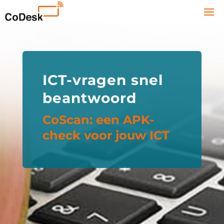
ICT-vragen snel
beantwoord
CoScan: een APK-
check voor jouw ICT