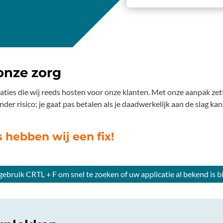
 onze zorg
caties die wij reeds hosten voor onze klanten. Met onze aanpak zet
r risico; je gaat pas betalen als je daadwerkelijk aan de slag kan
 hebben wij een fix!
ebruik CRTL + F om snel te zoeken of uw applicatie al bekend is bi