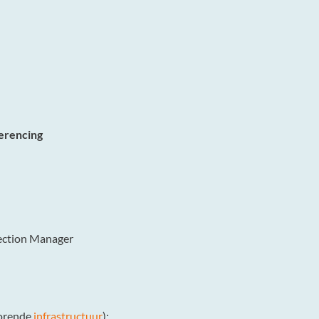
ferencing
ction Manager
horende
infrastructuur
):