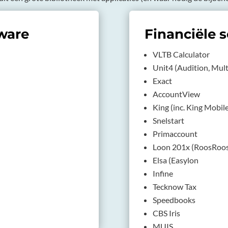
tware
Financiële 
VLTB Calculator
Unit4 (Audition, Mult
Exact
AccountView
King (inc. King Mobil
Snelstart
Primaccount
Loon 201x (RoosRoos
Elsa (Easylon
Infine
Tecknow Tax
Speedbooks
CBS Iris
MUIS