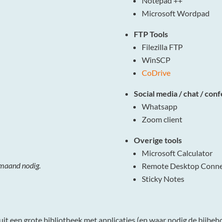
Notepad ++
Microsoft Wordpad
FTP Tools
Filezilla FTP
WinSCP
CoDrive
Social media / chat / con
Whatsapp
Zoom client
Overige tools
Microsoft Calculator
 maand nodig.
Remote Desktop Conne
Sticky Notes
it een grote bibliotheek met applicaties (en waar nodig de bijbe