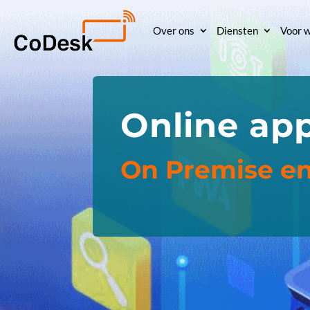
Over ons
Diensten
Voor w
Online app
On Premise en