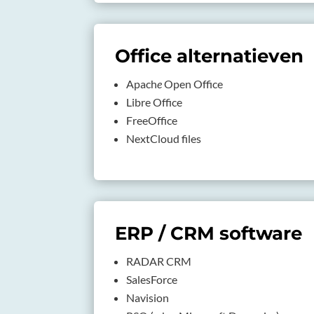
Office alternatieven
Apach
e
Open Office
Libre Office
FreeOffice
NextCloud files
ERP / CRM software
RADAR CRM
SalesForce
Navision