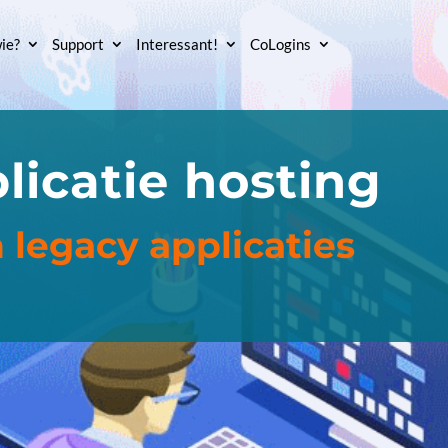
ie?
Support
Interessant!
CoLogins
licatie hosting
 legacy applicaties