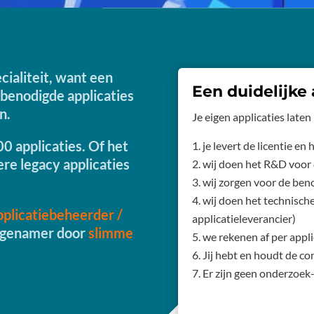
ecialiteit, want een
Een duidelijke
 benodigde applicaties
jn.
Je eigen applicaties laten
0 applicaties. Of het
je levert de licentie en
ere legacy applicaties
wij doen het R&D voor d
wij zorgen voor de ben
wij doen het technisc
pplicatiebeheerder /
applicatieleverancier)
angenamer door
slimme
we rekenen af per appl
Jij hebt en houdt de co
Er zijn geen onderzoek-