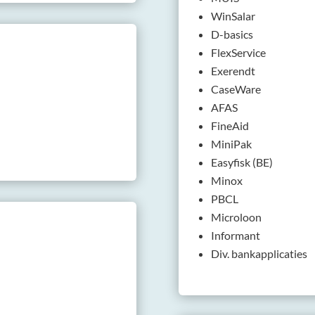
WinSalar
D-basics
FlexService
Exerendt
CaseWare
AFAS
FineAid
MiniPak
Easyfisk (BE)
Minox
PBCL
Microloon
Informant
Div. bankapplicaties