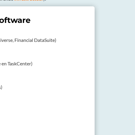
software
iverse, Financial DataSuite)
e en TaskCenter)
)