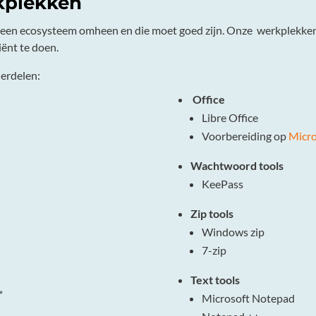
kplekken
ltijd een ecosysteem omheen en die moet goed zijn. Onze werkplekk
ciënt te doen.
derdelen:
Office
Libre Office
Voorbereiding op
Micro
Wachtwoord tools
KeePass
Zip tools
Windows zip
7-zip
Text tools
*
Microsoft Notepad