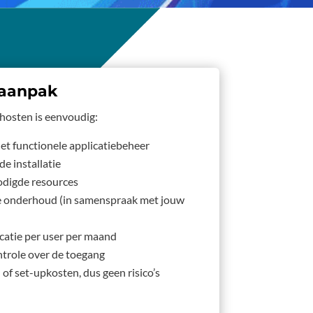
 aanpak
 hosten is eenvoudig:
 het functionele applicatiebeheer
e installatie
odigde resources
he onderhoud (in samenspraak met jouw
icatie per user per maand
ntrole over de toegang
 of set-upkosten, dus geen risico’s