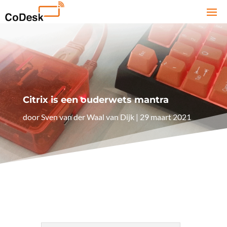
Citrix is een ouderwets mantra
door
Sven van der Waal van Dijk
|
29 maart 2021