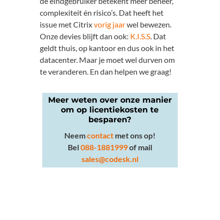
de eindgebruiker betekent meer beheer,
complexiteit én risico’s. Dat heeft het
issue met Citrix
vorig jaar
wel bewezen.
Onze devies blijft dan ook:
K.I.S.S
. Dat
geldt thuis, op kantoor en dus ook in het
datacenter. Maar je moet wel durven om
te veranderen. En dan helpen we graag!
Meer weten over onze manier
om op licentiekosten te
besparen?
Neem
contact
met ons op!
Bel
088-1881999
of mail
sales@codesk.nl