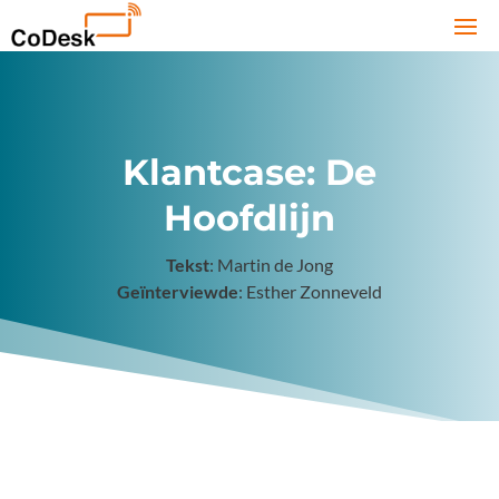
Klantcase: De
Hoofdlijn
Tekst
: Martin de Jong
Geïnterviewde
: Esther Zonneveld